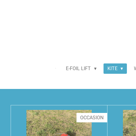
Passer
au
contenu
principal
E-FOIL LIFT
KITE
OCCASION