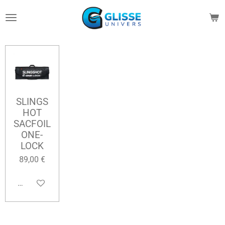
Passer
au
contenu
principal
SLINGS
HOT
SACFOIL
ONE-
LOCK
89,00 €
Ajouter au panier