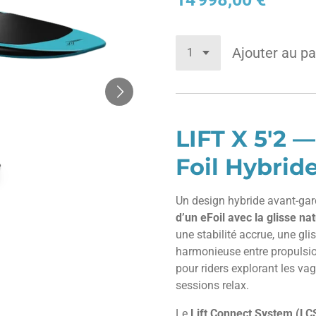
Ajouter au pa
LIFT X 5'2 —
Foil Hybrid
Un design hybride avant-ga
d’un eFoil avec la glisse nat
une stabilité accrue, une gli
harmonieuse entre propulsion
pour riders explorant les v
sessions relax.
Le
Lift Connect System (LC