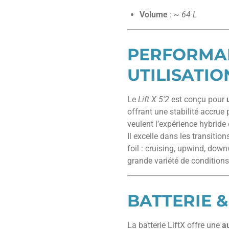
Volume
:
~ 64 L
PERFORMA
UTILISATIO
Le
Lift X 5'2
est conçu pour
offrant une stabilité accrue 
veulent l’expérience hybride 
Il excelle dans les transition
foil : cruising, upwind, down
grande variété de condition
BATTERIE 
La batterie LiftX offre une
a