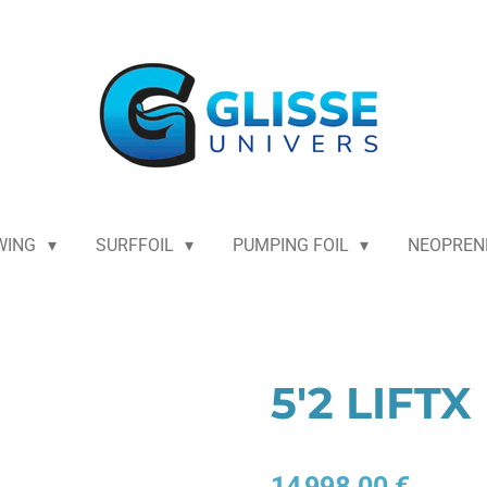
WING
SURFFOIL
PUMPING FOIL
NEOPRE
5'2 LIFTX
14 998,00 €