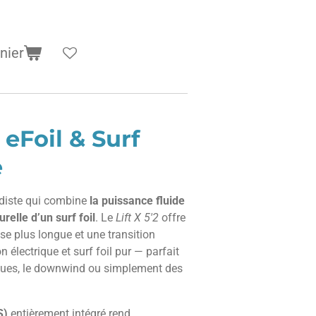
nier
 eFoil & Surf
e
rdiste qui combine
la puissance fluide
urelle d’un surf foil
. Le
Lift X 5'2
offre
sse plus longue et une transition
 électrique et surf foil pur — parfait
agues, le downwind ou simplement des
S)
entièrement intégré rend