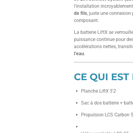
l’installation incroyablement 
de fils
, juste une connexion 
composant.
La batterie LiftX se verrouil
puissance continue pour de
accélérations nettes, transit
l’eau
.
CE QUI EST
Planche
LiftX 5'2
Sac à dos batterie + batte
Propulsion LCS Carbon 55