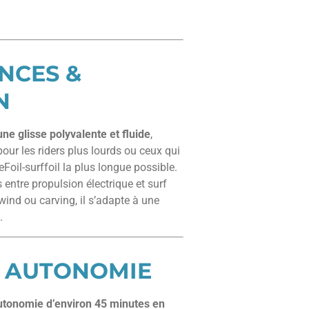
NCES &
N
une glisse polyvalente et fluide
,
pour les riders plus lourds ou ceux qui
eFoil-surffoil la plus longue possible.
s entre propulsion électrique et surf
wind ou carving, il s’adapte à une
s.
& AUTONOMIE
utonomie d’environ 45 minutes en