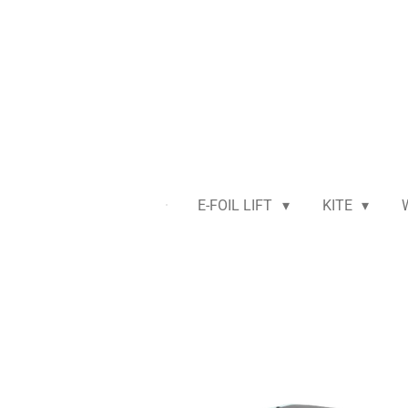
Passer
au
contenu
principal
E-FOIL LIFT
KITE