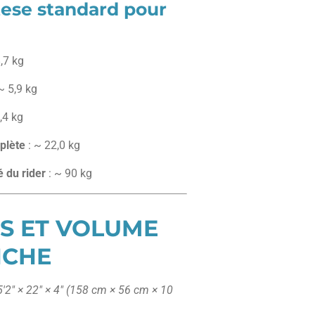
ese standard pour
,7 kg
~ 5,9 kg
,4 kg
plète
: ~ 22,0 kg
 du rider
: ~ 90 kg
S ET VOLUME
NCHE
5'2″ × 22″ × 4″
(158 cm × 56 cm × 10