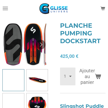
Passer
au
contenu
principal
PLANCHE
PUMPING
DOCKSTART
425,00 €
Ajouter
au
panier
Slingshot Puddle