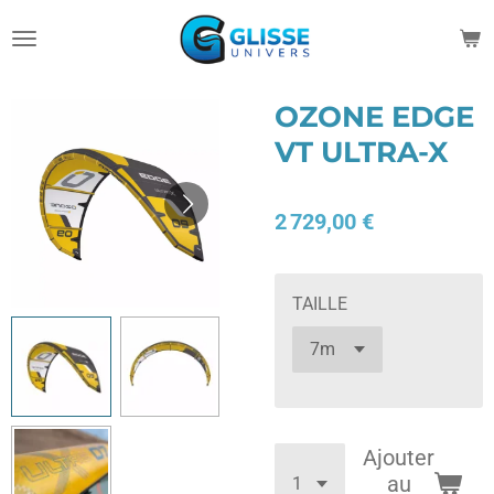
Passer
au
contenu
principal
OZONE EDGE
VT ULTRA-X
2 729,00 €
TAILLE
Ajouter
au