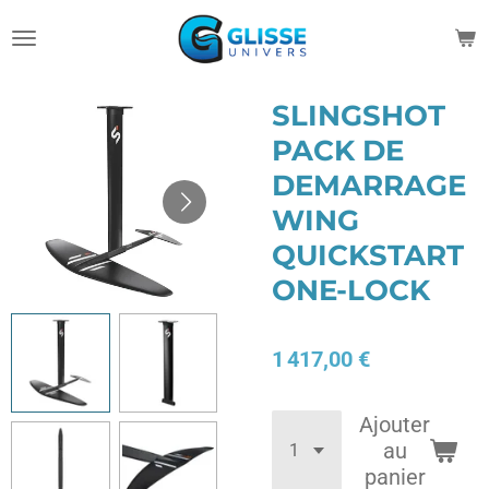
Passer
au
contenu
principal
SLINGSHOT
PACK DE
DEMARRAGE
WING
QUICKSTART
ONE-LOCK
1 417,00 €
Ajouter
au
panier