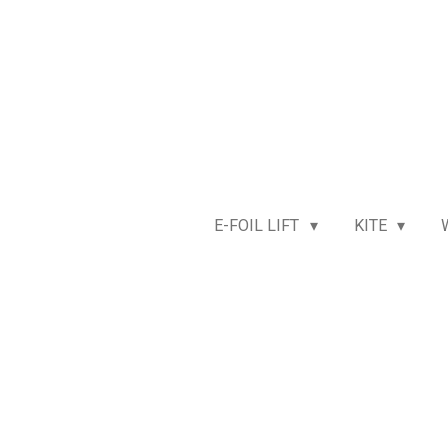
Passer
au
contenu
principal
E-FOIL LIFT
KITE